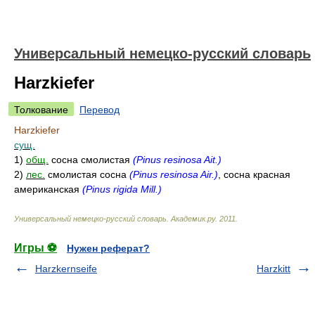
Универсальный немецко-русский словарь
Harzkiefer
Толкование
Перевод
Harzkiefer
сущ.
1)
общ.
сосна смолистая
(Pinus resinosa Ait.)
2)
лес.
смолистая сосна
(Pinus resinosa Air.)
, сосна красная
американская
(Pinus rigida Mill.)
Универсальный немецко-русский словарь
.
Академик.ру
.
2011
.
Игры ⚽
Нужен реферат?
Harzkernseife
Harzkitt